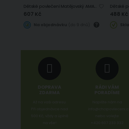
Dětské povlečení Matějovský AMABEL BABY, růžové květy na šedé, bavlna hladká, 100x135cm
607 Kč
488 Kč
Na objednávku
(do 9 dnů)
Skl
DOPRAVA
RÁDI VÁM
ZDARMA
PORADÍME
Až na vaši adresu.
Napište nám na
Při objednávce nad
info@chcipovleceni.c
500 Kč, vždy a úplně
nebo volejte
na vše!
+420 607 233 332