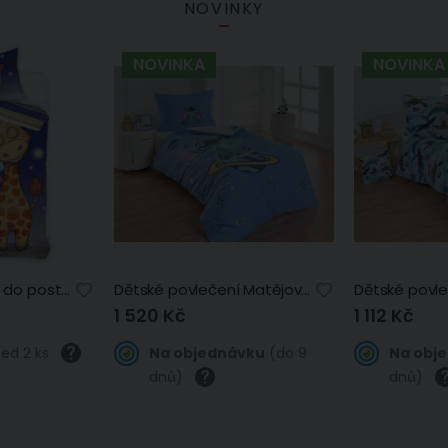
NOVINKY
NOVINKA
NOVINKA
Dětské povlečení do postýlky ŽIRAFA SNÍLEK, modré, bavlna hladká, 100x135cm + 40x60cm
Dětské povlečení Matějovský STITCH 2026, modré, bavlna hladká digitál, 140x200cm + 70x90cm
1 520 Kč
1 112 Kč
ed 2 ks
Na objednávku
(do 9
Na obj
dnů)
dnů)