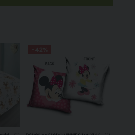
-42%
Dětské povlečení ELLIOT, malí sobi, krémové, mikroflanel, 140x200cm + 70x90cm
Dětský polštářek MINNIE S MALÝM KANÁRKEM, růžovo-bílý, 40x40cm