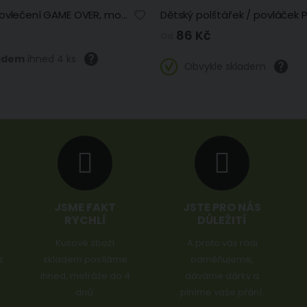
Dětské povlečení GAME OVER, modré, bavlna hladká, 140x200cm + 70x90cm
86 Kč
Od
adem
ihned 4 ks
Obvykle skladem
JSME FAKT
JSTE PRO NÁS
RYCHLÍ
DŮLEŽITÍ
Kusové zboží
A proto vás rádi
z
skladem posíláme
odměňujeme,
ihned, metráže do 4
dáváme dárky a
dnů.
plníme vaše přání.