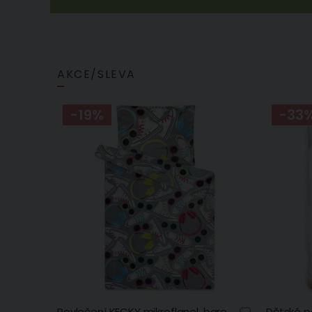
AKCE/SLEVA
-19%
-33
Povlečení KECKY mikroflanel, barevné boty na světle šedé, dětské, 140x200cm + 70x90cm