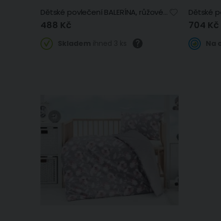
Dětské povlečení BALERÍNA, růžové, bavlna hladká, 140x200cm + 70x90cm
488 Kč
704 Kč
Skladem
ihned 3 ks
Na 