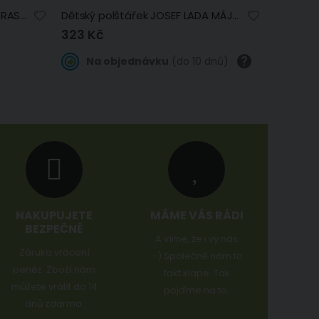
Dětský polštářek / povláček PRASÁTKO PEPINA (PEPPA) A KAMARÁDKA SUZY, růžový, 40x40cm (více variant výplně)
Dětský polštářek JOSEF LADA MÁJOVÁ NOC, modrý 40x40cm
323 Kč
Na objednávku
(do 10 dnů)
NAKUPUJETE
MÁME VÁS RÁDI
BEZPEČNĚ
A víme, že i vy nás
Záruka vrácení
:-) Společně nám to
peněz. Zboží nám
fakt klape. Tak
můžete vrátit do 14
pojďme na to.
dnů zdarma.