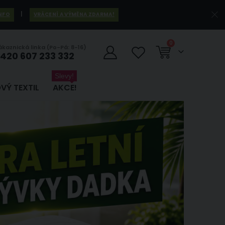
|
INFO
VRÁCENÍ A VÝMĚNA ZDARMA!
položky
0
ákaznická linka (Po-Pá: 8-16)
420 607 233 332
Košík
Slevy!
VÝ TEXTIL
AKCE!