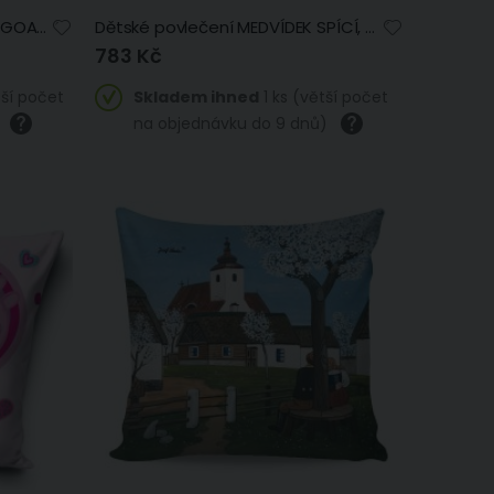
Dětské povlečení Matějovský GOAL, fotbalové, šedé, bavlna hladká, 140x200cm + 70x90cm
Dětské povlečení MEDVÍDEK SPÍCÍ, béžové, bavlna hladká, 140x200cm + 70x90cm
783 Kč
tší počet
Skladem ihned
1 ks (větší počet
)
na objednávku do 9 dnů)