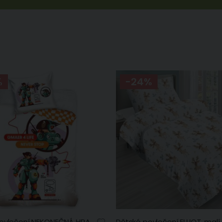
%
-24%
Dětské povlečení NEKONEČNÁ HRA, herní robot, bílé, bavlna hladká, 140x200cm + 70x90cm