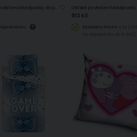
Dětské povlečení Matějovský do postýlky SWEET DREAMS, lesní zvířátka na bílé, bavlna hladká (více rozměrů)
913 Kč
objednávku
Skladem ihned
4 ks (vě
na objednávku do 9 dnů