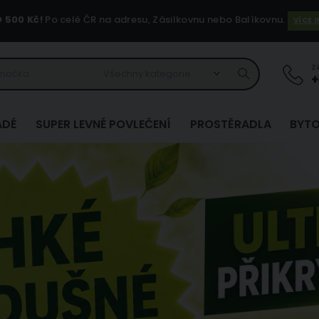
500 Kč!
Po celé ČR na adresu, Zásilkovnu nebo Balíkovnu.
VÍCE 
Z
+
ADÉ
SUPER LEVNÉ POVLEČENÍ
PROSTĚRADLA
BYTO