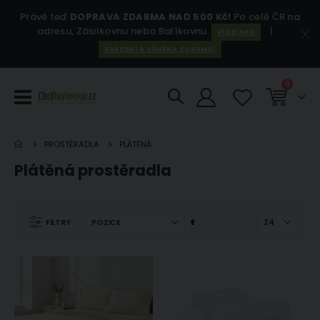
Právě teď
DOPRAVA ZDARMA NAD 500 Kč!
Po celé ČR na
adresu, Zásilkovnu nebo Balíkovnu.
|
VÍCE INFO
VRÁCENÍ A VÝMĚNA ZDARMA!
položky
0
Košík
PROSTĚRADLA
PLÁTĚNÁ
Plátěná prostěradla
Nastavit
FILTRY
sestupně