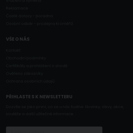
Vrácení a výměna
Reklamace
Časté dotazy - poradna
Osobní odběr - prodejna Kroměříž
VŠE O NÁS
Kontakt
Obchodní podmínky
Certifikáty a prohlášení o shodě
Ověřeno zákazníky
Ochrana osobních údajů
PŘIHLASTE S K NEWSLETTERU
Dozvíte se jako první, co se u nás šustne. Novinky, slevy, akce,
soutěže a další užitečné informace.