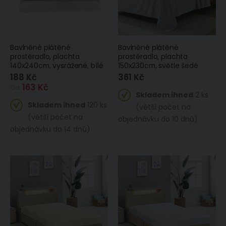
Dětský froté ručník KOCOUREK MOUREK, bílý 30x50cm
370 Kč
Skladem
71 Kč
ihned
2 ks
Skladem
(větší počet na
ihned 6 ks
Bavlněné plátěné
Bavlněné plátěné
objednávku do
prostěradlo, plachta
prostěradlo, plachta
14 dnů)
140x240cm, vysrážené, bílé
150x230cm, světle šedé
Froté ručník ZARA, béžový s proužkovanou bordurou, 40x60cm
188 Kč
361 Kč
Kuchyňský ubrus / běhoun KYTKY QK-132, růžovo-šedá, 35x150cm
163 Kč
84 Kč
Od
Skladem ihned
2 ks
Zlevněná
155 Kč
Skladem
188 Kč
/
Skladem ihned
120 ks
ihned
4 ks
(větší počet na
akční
SLEVA
(větší počet na
cena
(větší počet na
(skladem
objednávku do 10 dnů)
objednávku do
poslední 2 ks)
objednávku do 14 dnů)
14 dnů)