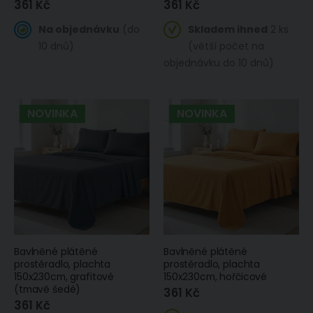
361 Kč
361 Kč
Na objednávku
(do
Skladem ihned
2 ks
10 dnů)
(větší počet na
objednávku do 10 dnů)
NOVINKA
NOVINKA
Bavlněné plátěné
Bavlněné plátěné
prostěradlo, plachta
prostěradlo, plachta
150x230cm, grafitové
150x230cm, hořčicové
(tmavě šedé)
361 Kč
361 Kč