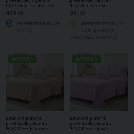
prostěradlo, s gumou
prostěradlo, plachta
90x200cm, světle šedá
150x230cm,okrové
433 Kč
361 Kč
Na objednávku
(do
Skladem ihned
3 ks
14 dnů)
(větší počet na
objednávku do 10 dnů)
NOVINKA
NOVINKA
Bavlněné plátěné
Bavlněné plátěné
prostěradlo, plachta
prostěradlo, plachta
150x230cm, bílá káva
150x230cm, fialové