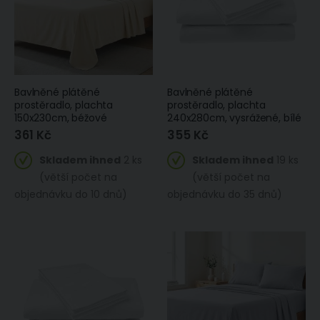
Bavlněné plátěné
Bavlněné plátěné
prostěradlo, plachta
prostěradlo, plachta
150x230cm, béžové
240x280cm, vysrážené, bílé
361 Kč
355 Kč
Skladem ihned
2 ks
Skladem ihned
19 ks
(větší počet na
(větší počet na
objednávku do 10 dnů)
objednávku do 35 dnů)
Dětská plážová osuška SPIDERMAN JUMP 03, modrá, froté, 70x140cm
Mikrofroté ručník MIKRO DELUXE, grafit, tmavě šedý, 50x95cm
295 Kč
247 Kč
Na
Skladem
ihned
4 ks
objednávku
(do
(větší počet na
14 dnů)
objednávku do
14 dnů)
Prostěradlo MIKROFLANEL MyHOUSE 90x200cm, lososové