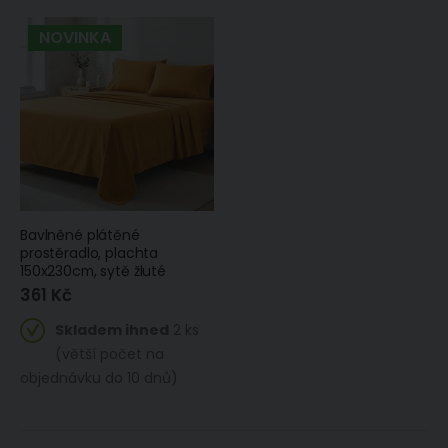
NOVINKA
Bavlněné plátěné
prostěradlo, plachta
150x230cm, sytě žluté
361 Kč
Skladem ihned
2 ks
(větší počet na
objednávku do 10 dnů)