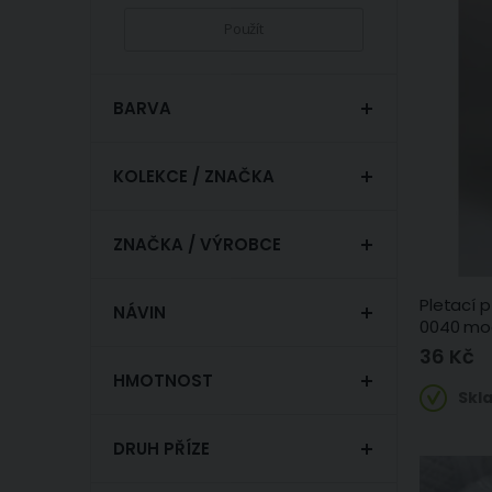
Použít
BARVA
KOLEKCE / ZNAČKA
ZNAČKA / VÝROBCE
Pletací 
NÁVIN
0040 mod
36 Kč
HMOTNOST
Skl
DRUH PŘÍZE