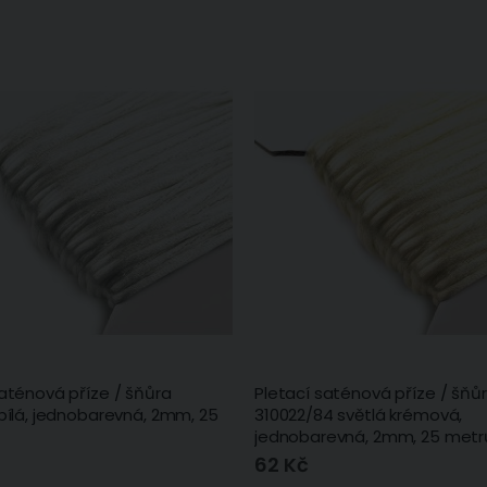
saténová příze / šňůra
Pletací saténová příze / šňů
 bílá, jednobarevná, 2mm, 25
310022/84 světlá krémová,
jednobarevná, 2mm, 25 metr
62 Kč