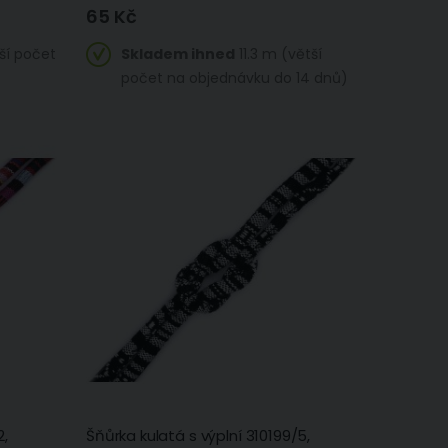
65 Kč
ší počet
Skladem ihned
11.3 m (větší
počet na objednávku do 14 dnů)
2,
Šňůrka kulatá s výplní 310199/5,