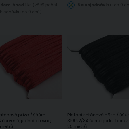
adem ihned
1 ks (větší počet
Na objednávku
(do 9 d
bjednávku do 9 dnů)
saténová příze / šňůra
Pletací saténová příze / šňů
4 červená, jednobarevná,
310022/34 černá, jednobarev
 metrů
25 metrů