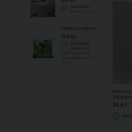
Skladem
ihned 12.2 m
Dětský povlak na polštářek KRTEK V LESE (Krteček), zelený, 40x40cm
229 Kč
Skladem
ihned
1 ks
(větší počet na
objednávku do 9
dnů)
Pletací 
3468 tma
36 Kč
Skl