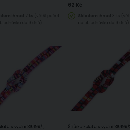
62 Kč
adem ihned
7 ks (větší počet
Skladem ihned
3 ks (vět
bjednávku do 9 dnů)
na objednávku do 9 dnů)
latá s výplní 310199/1,
Šňůrka kulatá s výplní 310199/