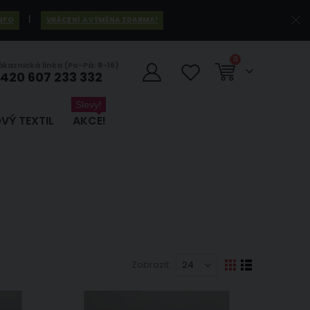
|
INFO
VRÁCENÍ A VÝMĚNA ZDARMA!
položky
0
ákaznická linka (Po-Pá: 8-16)
420 607 233 332
Košík
Slevy!
VÝ TEXTIL
AKCE!
Zobrazit
Zobrazení
Mřížka
Seznam