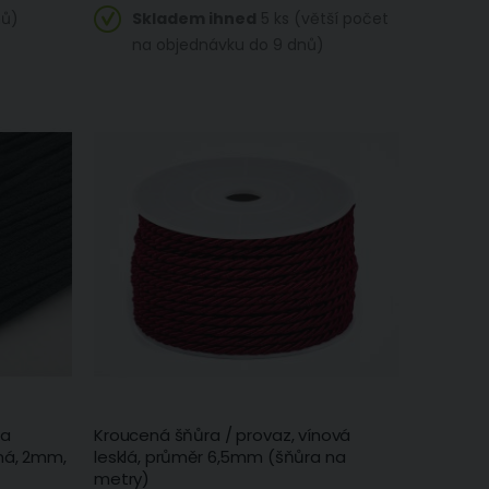
nů)
Skladem ihned
5 ks (větší počet
na objednávku do 9 dnů)
ra
Kroucená šňůra / provaz, vínová
ná, 2mm,
lesklá, průměr 6,5mm (šňůra na
metry)