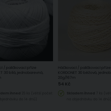
 / paličkovací příze
Háčkovací / paličkovací příze
 30 bílá, jednobarevná,
KORDONET 30 béžová, jednob
Mikrofroté ručník EMA, tmavě šedá, 50x100cm
Povlečení Matějovský ROSANA, květinový vzor, krémové, bavlna hladká, digitál (více rozměrů)
m
20g/167m
206 Kč
1 214 Kč
54 Kč
Skladem
Skladem
ihned
7 ks
ihned 2 ks (více
adem ihned
25 ks (větší počet
Skladem ihned
7 ks (vět
(větší počet na
variant)
objednávku do 14
bjednávku do 14 dnů)
na objednávku do 14 dnů
dnů)
Koupelnová předložka mikrovlákno, AK-3861 tmavě šedohnědá, jednobarevná, vystouplé špuntíky, 50x80cm