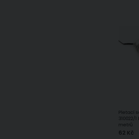
Pletací 
310022/1
metrů
62 Kč