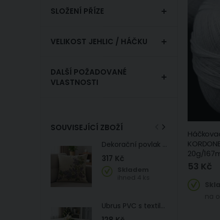
SLOŽENÍ PŘÍZE
VELIKOST JEHLIC / HÁČKU
DALŠÍ POŽADOVANÉ
VLASTNOSTI
SOUVISEJÍCÍ ZBOŽÍ
Háčkovací
KORDONET
Dekorační povlak na polštářek RETRO ŠEŘÍK, fialová 45x45cm
20g/167
317 Kč
53 Kč
Skladem
ihned 4 ks
Skl
na o
Ubrus PVC s textilním podkladem vánoční 6378-01, vánoční zlatá vesnička na krémové, š.140cm (metráž)
128 Kč