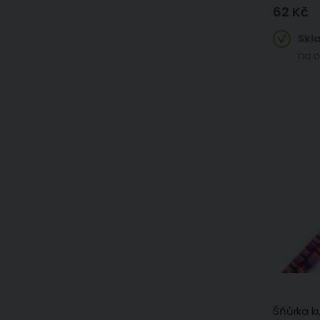
62 Kč
Skl
na o
Šňůrka ku