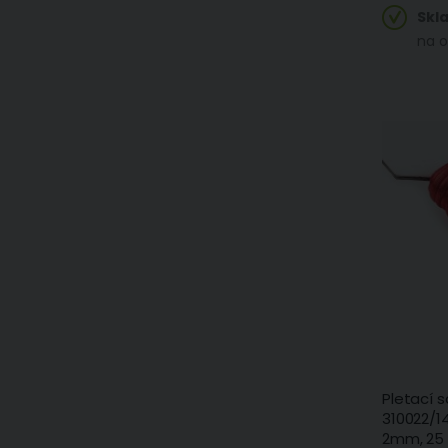
Skl
na o
Pletací 
310022/1
2mm, 25