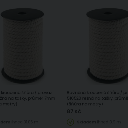
 kroucená šňůra / provaz
Bavlněná kroucená šňůra / p
ežná na tašky, průměr 7mm
510520 režná na tašky, prům
a metry)
(šňůra na metry)
87 Kč
adem
ihned 31.85 m
Skladem
ihned 8.9 m