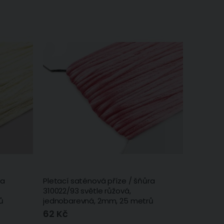
ra
Pletací saténová příze / šňůra
310022/93 světle růžová,
ů
jednobarevná, 2mm, 25 metrů
62 Kč