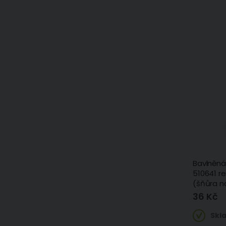
Bavlněná
510641 r
(šňůra n
36 Kč
Skl