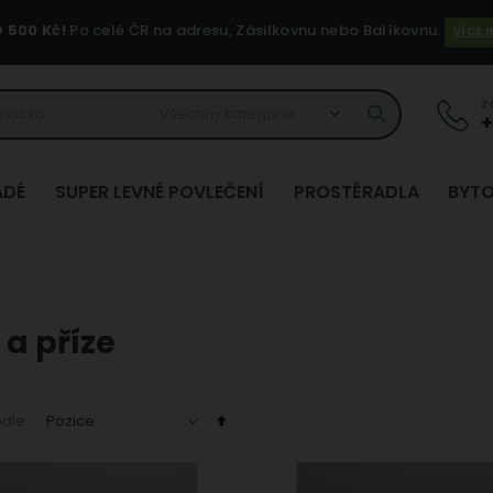
500 Kč!
Po celé ČR na adresu, Zásilkovnu nebo Balíkovnu.
VÍCE 
Z
+
ADÉ
SUPER LEVNÉ POVLEČENÍ
PROSTĚRADLA
BYTO
 a příze
Nastavit
odle
sestupně