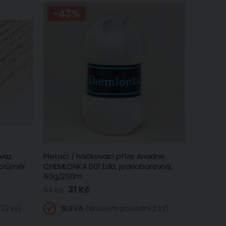
-43%
ovaz
Pletací / háčkovací příze Ariadne
 průměr
CHEMLONKA 001 bílá, jednobarevná,
50g/250m
31 Kč
Zlevněná
54 Kč
/
akční
cena
22 ks)
SLEVA
(skladem poslední 2 ks)