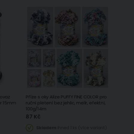
rovaz
Příze s oky Alize PUFFY FINE COLOR pro
ěr 15mm
ruční pletení bez jehlic, melír, efektní,
100g/14m
87 Kč
Skladem
ihned 1 ks (více variant)