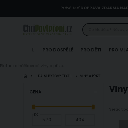
Právě teď
DOPRAVA ZDARMA NAD 
PRO DOSPĚLÉ
PRO DĚTI
PRO ML
Pletací a háčkovací vlny a příze.
...DALŠÍ BYTOVÝ TEXTIL
VLNY A PŘÍZE
Vlny
CENA
Seřadit p
Kč
-