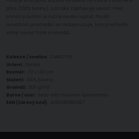
Froté je s
myčková tkanina vyráběna výhradně z bavlněné
příze (100% bavlny), což také zajišťuje její savost.
Před
prvním použitím je nutné osušku vyprat. Použití
avivážních prostředků se nedoporučuje, tyto prostředky
snižují savost froté materiálů.
Více
CARBOTEX
informací
Dětské
70 x 140 cm
100% bavlna
300 g/m2
šedo-bílá motivem Spidermana
4250282962367