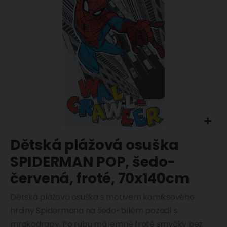
Dětská plážová osuška
SPIDERMAN POP, šedo-
červená, froté, 70x140cm
Dětská plážová osuška s motivem komiksového
hrdiny Spidermana na šedo-bílém pozadí s
mrakodrapy. Po rubu má jemné froté smyčky bez