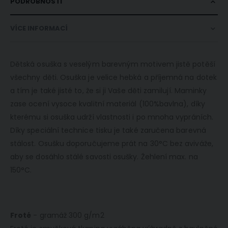
PODROBNOSTI
VÍCE INFORMACÍ
Dětská osuška s veselým barevným motivem jistě potěší
všechny děti. Osuška je velice hebká a příjemná na dotek
a tím je také jisté to, že si ji Vaše děti zamilují. Maminky
zase ocení vysoce kvalitní materiál (100%bavlna), díky
kterému si osuška udrží vlastnosti i po mnoha vypráních.
Díky speciální technice tisku je také zaručena barevná
stálost. Osušku doporučujeme prát na 30°C bez aviváže,
aby se dosáhlo stálé savosti osušky. Žehlení max. na
150°C.
Froté
- gramáž 300 g/m2