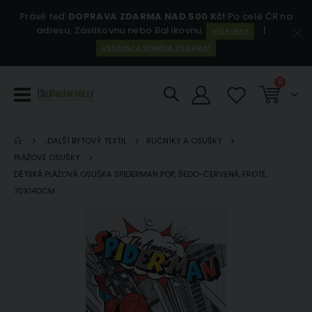
Právě teď
DOPRAVA ZDARMA NAD 500 Kč!
Po celé ČR na
adresu, Zásilkovnu nebo Balíkovnu.
|
VÍCE INFO
VRÁCENÍ A VÝMĚNA ZDARMA!
položky
0
Košík
...DALŠÍ BYTOVÝ TEXTIL
RUČNÍKY A OSUŠKY
PLÁŽOVÉ OSUŠKY
DĚTSKÁ PLÁŽOVÁ OSUŠKA SPIDERMAN POP, ŠEDO-ČERVENÁ, FROTÉ,
70X140CM
Přeskočit
Pře
na
na
konec
za
galerie
gal
s
s
obrázky
ob