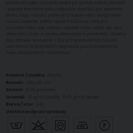
především jako výztužná vložka při výrobě oděvů, dámské
i pánské konfekce nebo oděvních doplňků, pro zpevnění
límců, klop, manžet, patkových kapes nebo okrajů délek
rukávů, halenek, kalhot apod. Používá se také pro
vyztužení šatů, sak, kabátů, kabelek nebo tašek, ale i pro
dekorační účely a výrobu dekoračních předmětů. Vlizelíny
jsou obvykle dostupné v různých provedeních tuhosti,
rozměrech či gramážích. Nejčastěji jsou jednostranně
nebo oboustranně nažehlovací.
Více
Polytex
informací
šířka 90 cm
100% polyester
20 g/m2 textilie, 15+15 g/m2 lepidlo
bílá