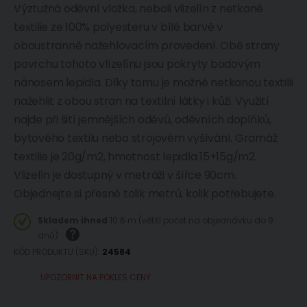
Výztužná oděvní vložka, neboli vlizelín z netkané
textilie ze 100% polyesteru v bílé barvě v
oboustranně nažehlovacím provedení. Obě strany
povrchu tohoto vlízelínu jsou pokryty bodovým
nánosem lepidla. Díky tomu je možné netkanou textilii
nažehlit z obou stran na textilní látky i kůži. Využití
najde při šití jemnějších oděvů, oděvních doplňků,
bytového textilu nebo strojovém vyšívání. Gramáž
textilie je 20g/m2, hmotnost lepidla 15+15g/m2.
Vlizelín je dostupný v metráži v šířce 90cm.
Objednejte si přesně tolik metrů, kolik potřebujete.
Skladem ihned
10.6 m (větší počet na objednávku do 9
dnů)
KÓD PRODUKTU (SKU)
24584
UPOZORNIT NA POKLES CENY