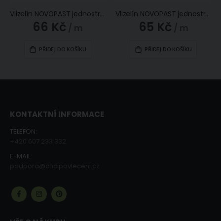
Vlizelín NOVOPAST jednostranně lepící / nažehlovací, jemný, bílý, š. 90cm, 20+15g/m2 (látka v metráži)
Vlizelín NOVOPAST jednostranně lepící / nažehlovací, jemný, šedý, š. 90cm, 20+15g/m2 (látka v metráži)
66 Kč
65 Kč
/ m
/ m
PŘIDEJ DO KOŠÍKU
PŘIDEJ DO KOŠÍKU
KONTAKTNÍ INFORMACE
TELEFON:
+420 607 233 332
E-MAIL:
podpora@chcipovleceni.cz