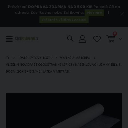
Právě teď
DOPRAVA ZDARMA NAD 500 Kč!
Po celé ČR na
adresu, Zásilkovnu nebo Balíkovnu.
|
VÍCE INFO
VRÁCENÍ A VÝMĚNA ZDARMA!
položky
0
Košík
...DALŠÍ BYTOVÝ TEXTIL
VÝPLNĚ A MATERIÁL
VLIZELÍN NOVOPAST OBOUSTRANNĚ LEPÍCÍ / NAŽEHLOVACÍ, JEMNÝ, BÍLÝ, Š.
90CM, 20+15+15G/M2 (LÁTKA V METRÁŽI)
Přeskočit
Pře
na
na
konec
za
galerie
gal
s
s
obrázky
ob