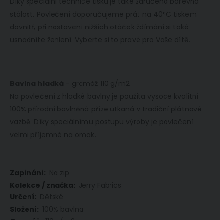
Díky speciální technice tisku je také zaručena barevná
stálost. Povlečení doporučujeme prát na 40°C tiskem
dovnitř, při nastavení nižších otáček ždímání si také
usnadníte žehlení. Vyberte si to pravé pro Vaše dítě.
Bavlna hladká
- gramáž 110 g/m2
Na povlečení z hladké bavlny je použita vysoce kvalitní
100% přírodní bavlněná příze utkaná v tradiční plátnové
vazbě. Díky speciálnímu postupu výroby je povlečení
velmi příjemné na omak.
Více
Na zip
informací
Jerry Fabrics
Dětské
100% bavlna