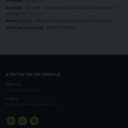
110 g/m2
1 povlak na přikrývku 140 x 200 cm, 1 povlak na
polštář 70 x 90 cm
Minnie na růžovém pozadí s květinami
8592753010952
KONTAKTNÍ INFORMACE
TELEFON:
+420 607 233 332
E-MAIL:
podpora@chcipovleceni.cz