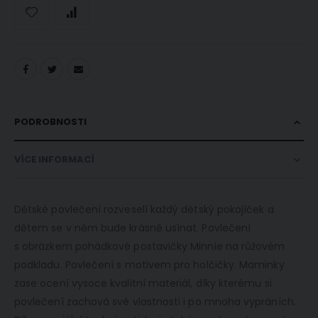
PODROBNOSTI
VÍCE INFORMACÍ
Dětské povlečení rozveselí každý dětský pokojíček a
dětem se v něm bude krásně usínat. Povlečení
s
obrázkem pohádkové postavičky Minnie na růžovém
podkladu. Povlečení s motivem pro holčičky.
Maminky
zase ocení vysoce kvalitní materiál
, díky kterému si
povlečení zachová své vlastnosti i po mnoha vypráních.