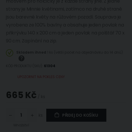
motivem pro holčičky je z každé strany jiné. Z jedné
strany je Minnie květinami, zatímco na druhé straně
jsou barevné květy na růžovém pozadí. Souprava je
vyrobena ze 100% bavlny a obsahuje jeden povlak na
přikrývku 140 x 200 cm a jeden povlak na polštář 70 x
90 cm. Zapínání na zip.
Skladem ihned
1 ks (větší počet na objednávku do 14 dnů)
KÓD PRODUKTU (SKU)
61304
UPOZORNIT NA POKLES CENY
665 Kč
/ ks
ks
PŘIDEJ DO KOŠÍKU
Množství