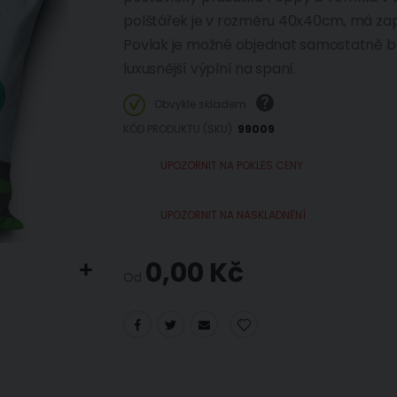
polštářek je v rozměru 40x40cm, má zapí
Povlak je možné objednat samostatně bez
luxusnější výplní na spaní.
Obvykle skladem
KÓD PRODUKTU (SKU)
99009
UPOZORNIT NA POKLES CENY
UPOZORNIT NA NASKLADNĚNÍ
0,00 Kč
Od