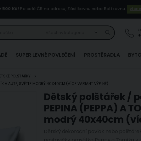
500 Kč!
Po celé ČR na adresu, Zásilkovnu nebo Balíkovnu.
VÍCE 
Z
+
ADÉ
SUPER LEVNÉ POVLEČENÍ
PROSTĚRADLA
BYTO
ĚTSKÉ POLŠTÁŘKY
MÍK V AUTĚ, SVĚTLE MODRÝ 40X40CM (VÍCE VARIANT VÝPLNĚ)
Dětský polštářek /
Přeskočit
na
PEPINA (PEPPA) A TO
začátek
modrý 40x40cm (víc
galerie
s
Dětský dekorační povlak nebo polštáře
obrázky
postavičky prasátka Peppy a Tomíka v 