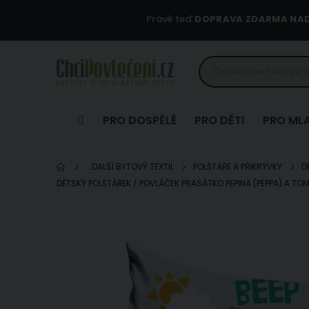
Právě teď
DOPRAVA ZDARMA NAD 
PRO DOSPĚLÉ
PRO DĚTI
PRO ML
...DALŠÍ BYTOVÝ TEXTIL
POLŠTÁŘE A PŘIKRÝVKY
D
DĚTSKÝ POLŠTÁŘEK / POVLÁČEK PRASÁTKO PEPINA (PEPPA) A TO
Přeskočit
na
konec
galerie
s
obrázky