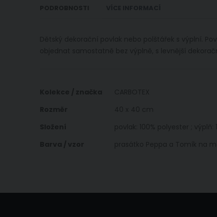
PODROBNOSTI
VÍCE INFORMACÍ
Dětský dekorační povlak nebo polštářek s výplní. Po
objednat samostatně bez výplně, s levnější dekoračn
Více
Kolekce / značka
CARBOTEX
informací
Rozměr
40 x 40 cm
Složení
povlak: 100% polyester ; výplň:
Barva / vzor
prasátko Peppa a Tomík na m