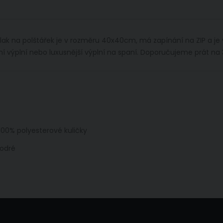
vlak na polštářek je v rozměru 40x40cm, má zapínání na ZIP a je
í výplní nebo luxusnější výplní na spaní. Doporučujeme prát na 
 100% polyesterové kuličky
odré