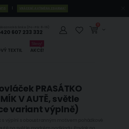
|
INFO
VRÁCENÍ A VÝMĚNA ZDARMA!
položky
0
ákaznická linka (Po-Pá: 8-16)
420 607 233 332
Košík
Slevy!
VÝ TEXTIL
AKCE!
 povláček PRASÁTKO
MÍK V AUTĚ, světle
e variant výplně)
k s výplní s oboustranným motivem pohádkové
autě na světle modrém podkladu. Povlak na