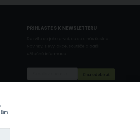
PŘIHLASTE S K NEWSLETTERU
Dozvíte se jako první, co se u nás šustne.
Novinky, slevy, akce, soutěže a další
užitečné informace.
Chci odebírat
m
aším