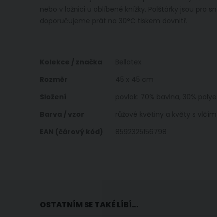
nebo v ložnici u oblíbené knížky. Polštářky jsou pr
doporučujeme prát na 30°C tiskem dovnitř.
Více
Kolekce / značka
Bellatex
informací
Rozměr
45 x 45 cm
Složení
povlak: 70% bavlna, 30% polyes
Barva / vzor
růžové květiny a květy s vlč
EAN (čárový kód)
8592325156798
OSTATNÍM SE TAKÉ LÍBÍ...