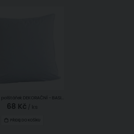
Výplňový polštářek DEKORAČNÍ - BASIC netkaný, duté vlákno, 40x40cm
68 Kč
/ ks
PŘIDEJ DO KOŠÍKU