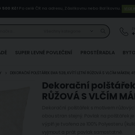
500 Kč!
Po celé ČR na adresu, Zásilkovnu nebo Balíkovnu.
VÍCE 
Z
+
ADÉ
SUPER LEVNÉ POVLEČENÍ
PROSTĚRADLA
BYTO
Y
DEKORAČNÍ POLŠTÁŘEK EMA 528, KVÍTÍ LETNÍ RŮŽOVÁ S VLČÍM MÁKEM, 
Dekorační polštářek
Přeskočit
na
RŮŽOVÁ S VLČÍM M
začátek
galerie
Dekorační polštářek s motivem růžových
s
obou stran stejný. Povlak na polštářek 
obrázky
výplň je tvořena ze 100% Polyesteru (kuli
vyjmout a prát povlak samostatně.