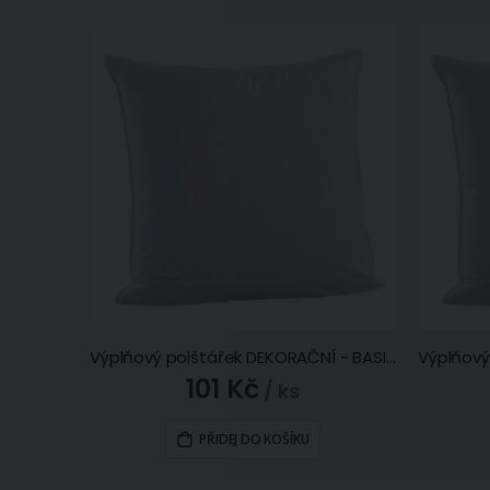
Výplňový polštářek DEKORAČNÍ - BASIC netkaný, duté vlákno, 45x45cm
101 Kč
/ ks
PŘIDEJ DO KOŠÍKU