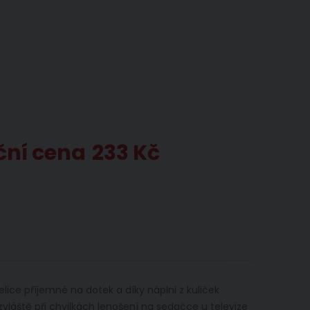
ční cena
233 Kč
elice příjemné na dotek a díky náplni z kuliček
zvláště při chvilkách lenošení na sedačce u televize