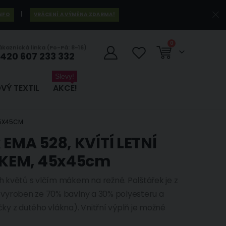
|
INFO
VRÁCENÍ A VÝMĚNA ZDARMA!
položky
0
ákaznická linka (Po-Pá: 8-16)
420 607 233 332
Košík
Slevy!
VÝ TEXTIL
AKCE!
45X45CM
 EMA 528, KVÍTÍ LETNÍ
ÁKEM, 45x45cm
 květů s vlčím mákem na režné. Polštářek je z
je vyroben ze 70% bavlny a 30% polyesteru a
čky z dutého vlákna). Vnitřní výplň je možné