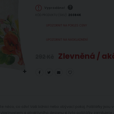
Vyprodáno!
KÓD PRODUKTU (SKU)
20384K
UPOZORNIT NA POKLES CENY
UPOZORNIT NA NASKLADNĚNÍ
Zlevněná / ak
292 Kč
 něco, co oživí Vaši ložnici nebo obývací pokoj. Polštářky jsou v
lastnostem a atraktivního designu si tyto polštářky zamilujete 