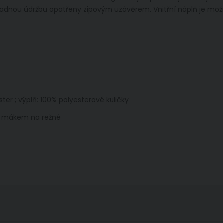
o snadnou údržbu opatřeny zipovým uzávěrem. Vnitřní náplň je mo
ter ; výplň: 100% polyesterové kuličky
ím mákem na režné