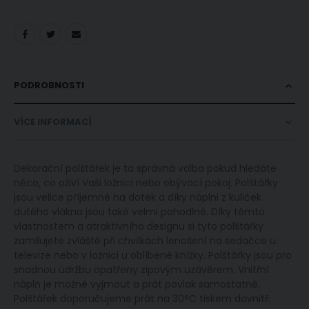
PODROBNOSTI
VÍCE INFORMACÍ
Dekorační polštářek je ta správná volba pokud hledáte
něco, co oživí Vaši ložnici nebo obývací pokoj. Polštářky
jsou velice příjemné na dotek a díky náplni z kuliček
dutého vlákna jsou také velmi pohodlné. Díky těmto
vlastnostem a atraktivního designu si tyto polštářky
zamilujete zvláště při chvilkách lenošení na sedačce u
televize nebo v ložnici u oblíbené knížky. Polštářky jsou pro
snadnou údržbu opatřeny zipovým uzávěrem. Vnitřní
náplň je možné vyjmout a prát povlak samostatně.
Polštářek doporučujeme prát na 30°C tiskem dovnitř.