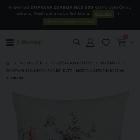
Právě teď
DOPRAVA ZDARMA NAD 500 Kč!
Po celé ČR na
adresu, Zásilkovnu nebo Balíkovnu.
|
VÍCE INFO
VRÁCENÍ A VÝMĚNA ZDARMA!
položky
0
Košík
PRO DOSPĚLÉ
POVLÁČKY A POLŠTÁŘKY
POLŠTÁŘKY
DEKORAČNÍ POLŠTÁŘEK EMA 531, KVÍTÍ - MODRÁ A ČERVENÁ KVĚTINA,
45X45CM
Přeskočit
Pře
na
na
konec
za
galerie
gal
s
s
obrázky
ob