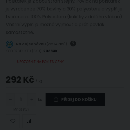
Polštářek je z obou stran stejný. Povlak na polštářek
je vyroben ze 70% bavlny a 30% polyesteru a výplň je
tvořena ze 100% Polyesteru (kuličky z dutého vlákna).
Vnitřní výplň je možné vyjmout a prát povlak
samostatně.
Na objednávku
(do 14 dnů)
KÓD PRODUKTU (SKU)
20383K
UPOZORNIT NA POKLES CENY
292 Kč
/ ks
ks
PŘIDEJ DO KOŠÍKU
Množství