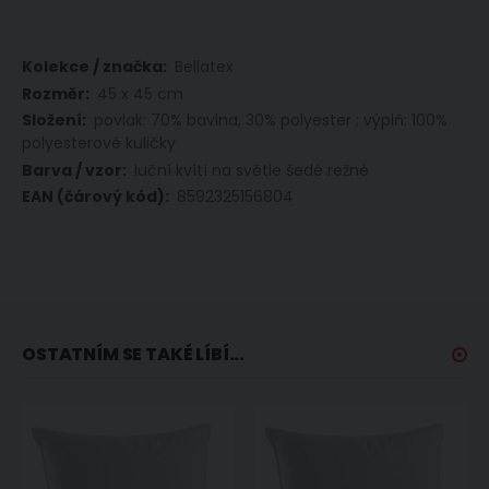
Více
Bellatex
informací
45 x 45 cm
povlak: 70% bavlna, 30% polyester ; výplň: 100%
polyesterové kuličky
luční kvítí na světle šedé režné
8592325156804
OSTATNÍM SE TAKÉ LÍBÍ...