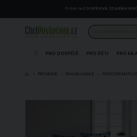
Právě teď
DOPRAVA ZDARMA NAD 
PRO DOSPĚLÉ
PRO DĚTI
PRO ML
PRO MLADÉ
BAVLNA HLADKÁ
POVLEČENÍ MATĚJOV
Přeskočit
na
konec
galerie
s
obrázky