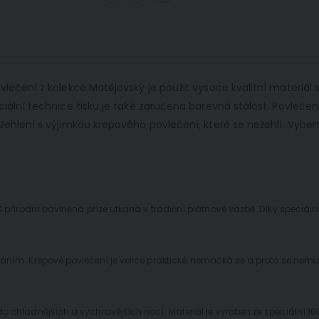
lečení z kolekce Matějovský je použit vysoce kvalitní materiál s
ciální technice tisku je také zaručena barevná stálost. Povleče
žehlení s výjimkou krepového povlečení, které se nežehlí. Vybert
0% přírodní bavlněná příze utkaná v tradiční plátnové vazbě. Díky speciá
ním. Krepové povlečení je velice praktické, nemačká se a proto se nemusí 
o chladnějších a sychravějších nocí. Materiál je vyroben ze speciální 100