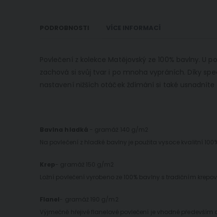
PODROBNOSTI
VÍCE INFORMACÍ
Povlečení z kolekce Matějovský ze 100% bavlny. U pov
zachová si svůj tvar i po mnoha vypráních. Díky spe
nastavení nižších otáček ždímání si také usnadníte 
Bavlna hladká
- gramáž 140 g/m2
Na povlečení z hladké bavlny je použita vysoce kvalitní 10
Krep
- gramáž 150 g/m2
Ložní povlečení vyrobeno ze 100% bavlny s tradičním krepová
Flanel
- gramáž 190 g/m2
Výjmečně hřejivé flanelové povlečení je vhodné především d