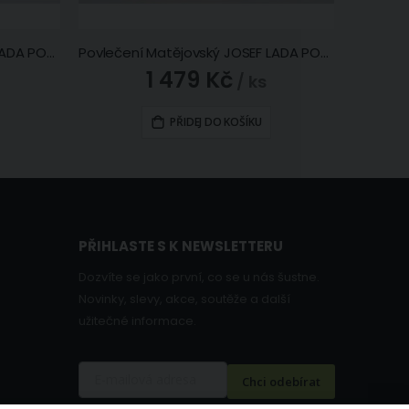
Povlečení Matějovský JOSEF LADA PODZIM, zelené, bavlna hladká digitál, 140x200cm + 70x90cm
Povlečení Matějovský JOSEF LADA POPELÁK, modro-béžové, bavlna hladká digitál, 140x200cm + 70x90cm
1 479 Kč
/ ks
PŘIDEJ DO KOŠÍKU
PŘIHLASTE S K NEWSLETTERU
Dozvíte se jako první, co se u nás šustne.
Novinky, slevy, akce, soutěže a další
užitečné informace.
Chci odebírat