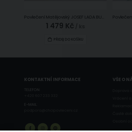
Povlečení Matějovský JOSEF LADA BUDULÍNEK, zelené, bavlna hladká digitál, 140x200cm + 70x90cm
1 479 Kč
/ ks
PŘIDEJ DO KOŠÍKU
KONTAKTNÍ INFORMACE
VŠE O N
TELEFON:
Doprava a
+420 607 233 332
Vrácení 
E-MAIL:
Reklama
podpora@chcipovleceni.cz
Časté dot
Osobní od