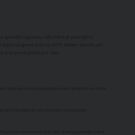
e speciální úpravou, díky které je pevnější a
ní doporučujeme prát na 40°C tiskem dovnitř, při
e si to pravé právě pro Vás!
lnímu postupu výroby je povlečení velmi příjemné na omak.
žehlit! Budete tak mít více času na své blízké.
% bavlněné počesané příze, díky které je povlečení velmi