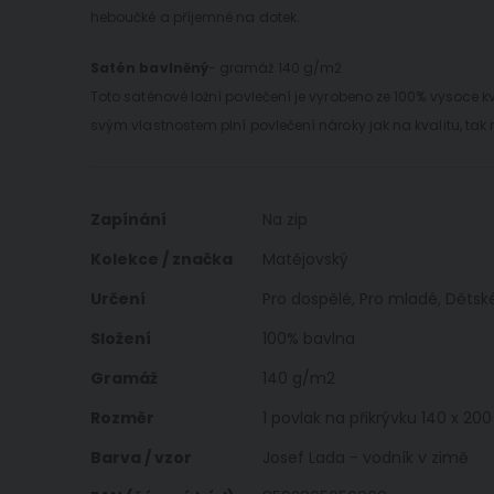
heboučké a příjemné na dotek.
Satén bavlněný
- gramáž 140 g/m2
Toto saténové ložní povlečení je vyrobeno ze 100% vysoce k
svým vlastnostem plní povlečení nároky jak na kvalitu, tak 
Více
Zapínání
Na zip
informací
Kolekce / značka
Matějovský
Určení
Pro dospělé, Pro mladé, Dětsk
Složení
100% bavlna
Gramáž
140 g/m2
Rozměr
1 povlak na přikrývku 140 x 20
Barva / vzor
Josef Lada - vodník v zimě