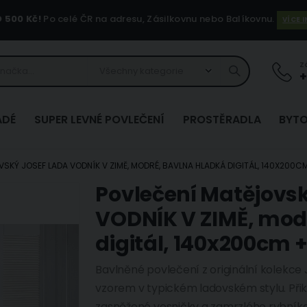
500 Kč!
Po celé ČR na adresu, Zásilkovnu nebo Balíkovnu.
VÍCE 
Z
+
ADÉ
SUPER LEVNÉ POVLEČENÍ
PROSTĚRADLA
BYTO
SKÝ JOSEF LADA VODNÍK V ZIMĚ, MODRÉ, BAVLNA HLADKÁ DIGITÁL, 140X200
Povlečení Matějovs
Přeskočit
na
VODNÍK V ZIMĚ, mod
začátek
digitál, 140x200cm 
galerie
s
Bavlněné povlečení z originální kolekce
obrázky
vzorem v typickém ladovském stylu. Přik
zasněžené vesničky a zamrzlého rybníka