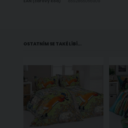
EAN (čárový kód)
8592865056909
OSTATNÍM SE TAKÉ LÍBÍ...