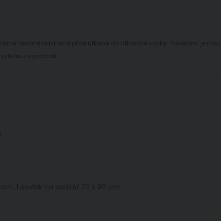
valitní česané bavlněné příze utkané do atlasové vazby. Povlečení je nav
na krásu a pohodlí.
é
0 cm, 1 povlak na polštář 70 x 90 cm