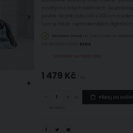
modrých a bílých odstínech. Souprava j
povlak na přikrývku 140 x 200 cm a jeden
Vzor je tištěn nejmodernějším digitálním t
Skladem ihned
1 ks (větší počet na objedn
KÓD PRODUKTU (SKU)
82412
UPOZORNIT NA POKLES CENY
1 479 Kč
/ ks
ks
PŘIDEJ DO KOŠÍK
Množství