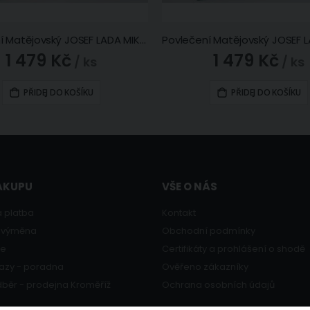
Povlečení Matějovský JOSEF LADA MIKEŠ, zelené, bavlna hladká digitál, 140x200cm + 70x90cm
1 479 Kč
1 479 Kč
/ ks
/ ks
PŘIDEJ DO KOŠÍKU
PŘIDEJ DO KOŠÍKU
ÁKUPU
VŠE O NÁS
 platba
Kontakt
a výměna
Obchodní podmínky
ce
Certifikáty a prohlášení o shodě
azy - poradna
Ověřeno zákazníky
běr - prodejna Kroměříž
Ochrana osobních údajů