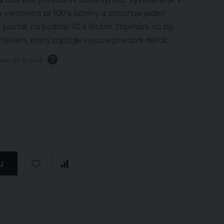
e vyrobena ze 100% bavlny a obsahuje jeden
 povlak na polštář 70 x 90 cm. Zapínání na zip.
iskem, který zajišťuje vysoce precizní detail.
ávku do 9 dnů)
U