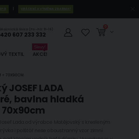
|
INFO
VRÁCENÍ A VÝMĚNA ZDARMA!
položky
0
ákaznická linka (Po-Pá: 8-16)
420 607 233 332
Košík
Slevy!
VÝ TEXTIL
AKCE!
CM + 70X90CM
ký JOSEF LADA
ré, bavlna hladká
+ 70x90cm
 Josef Lada od výrobce Matějovský s kresleným
rývka i polštář nese oboustranný vzor zimní
, nad kterým vodník bafá dýmku. Vyvedeno je v