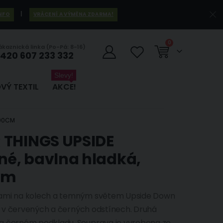
|
INFO
VRÁCENÍ A VÝMĚNA ZDARMA!
položky
0
ákaznická linka (Po-Pá: 8-16)
420 607 233 332
Košík
Slevy!
VÝ TEXTIL
AKCE!
X90CM
 THINGS UPSIDE
é, bavlna hladká,
cm
avami na kolech a temným světem Upside Down
gs v červených a černých odstínech. Druhá
na černém podkladu. Souprava je vyrobena ze