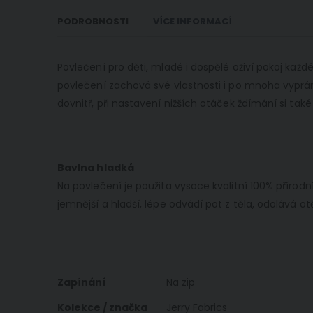
PODROBNOSTI
VÍCE INFORMACÍ
Povlečení pro děti, mladé i dospělé oživí pokoj kaž
povlečení zachová své vlastnosti i po mnoha vyprán
dovnitř, při nastavení nižších otáček ždímání si také
Bavlna hladká
Na povlečení je použita vysoce kvalitní 100% příro
jemnější a hladší, lépe odvádí pot z těla, odolává 
Více
Zapínání
Na zip
informací
Kolekce / značka
Jerry Fabrics