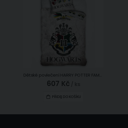
Dětské povlečení HARRY POTTER FAMFRPÁLOVÉ TÝMY, šedé, bavlna hladká, 140x200cm + 70x90cm
607 Kč
/ ks
PŘIDEJ DO KOŠÍKU