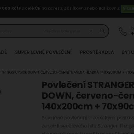
500 Kč!
Po celé ČR na adresu, Zásilkovnu nebo Balíkovnu.
VÍCE 
Z
+
ADÉ
SUPER LEVNÉ POVLEČENÍ
PROSTĚRADLA
BYTO
 THINGS UPSIDE DOWN, ČERVENO-ČERNÉ, BAVLNA HLADKÁ, 140X200CM + 70
Povlečení STRANGER
Přeskočit
na
DOWN, červeno-čern
začátek
140x200cm + 70x90
galerie
s
Bavlněné povlečení s ikonickými post
obrázky
ze sci-fi seriálového hitu Stranger Thin
strana má menší vzor Stranger Things 