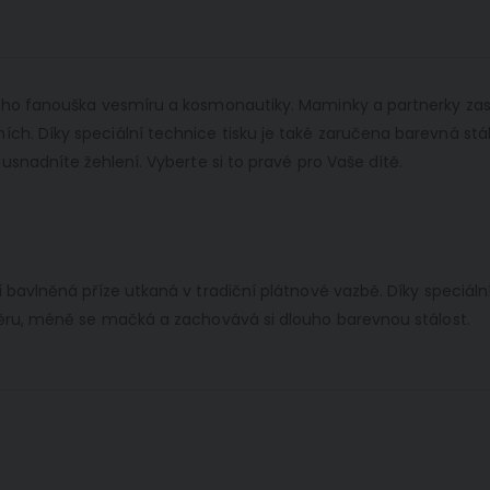
dého fanouška vesmíru a kosmonautiky. Maminky a partnerky zase
ích. Díky speciální technice tisku je také zaručena barevná s
 usnadníte žehlení. Vyberte si to pravé pro Vaše dítě.
dní bavlněná příze utkaná v tradiční plátnové vazbě. Díky spec
otěru, méně se mačká a zachovává si dlouho barevnou stálost.