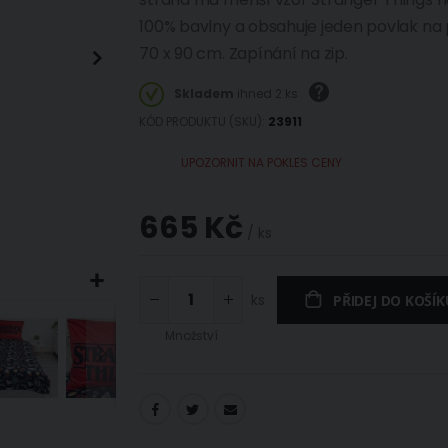
100% bavlny a obsahuje jeden povlak na 
70 x 90 cm. Zapínání na zip.
Skladem
ihned 2 ks
KÓD PRODUKTU (SKU)
23911
UPOZORNIT NA POKLES CENY
665 Kč
/ ks
ks
PŘIDEJ DO KOŠÍK
Množství