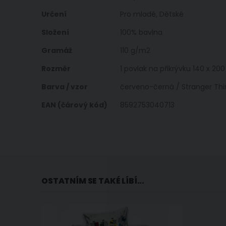
Určení
Pro mladé, Dětské
Složení
100% bavlna
Gramáž
110 g/m2
Rozměr
1 povlak na přikrývku 140 x 20
Barva / vzor
červeno-černá / Stranger Thi
EAN (čárový kód)
8592753040713
OSTATNÍM SE TAKÉ LÍBÍ...